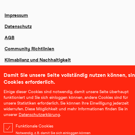
Impressum
Datenschutz
AGB
Community Richtlinien
Klimabilanz und Nachhaltigkeit
Erklärung zur Barrierefreiheit
Damit Sie unsere Seite vollständig nutzen können, si
Cookies erforderlich.
Einige dieser Cookies sind notwendig, damit unsere Seite überhaupt
funktioniert und Sie sich einloggen können, andere Cookies sind für
unsere Statistiken erforderlich. Sie können Ihre Einwilligung jederzeit
widerrufen. Diese Möglichkeit und mehr Informationen finden Sie in
unserer
Datenschutzerklärung
.
Funktionale Cookies
Notwendig, z.B. damit Sie sich einloggen können