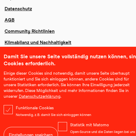
Datenschutz
AGB
Community Richtlinien
Klimabilanz und Nachhaltigkeit
Erklärung zur Barrierefreiheit
Damit Sie unsere Seite vollständig nutzen können, si
Cookies erforderlich.
Einige dieser Cookies sind notwendig, damit unsere Seite überhaupt
funktioniert und Sie sich einloggen können, andere Cookies sind für
unsere Statistiken erforderlich. Sie können Ihre Einwilligung jederzeit
widerrufen. Diese Möglichkeit und mehr Informationen finden Sie in
unserer
Datenschutzerklärung
.
Funktionale Cookies
Notwendig, z.B. damit Sie sich einloggen können
Statistik mit Matomo
Open-Source und die Daten liegen bei uns
Einstellungen speichern