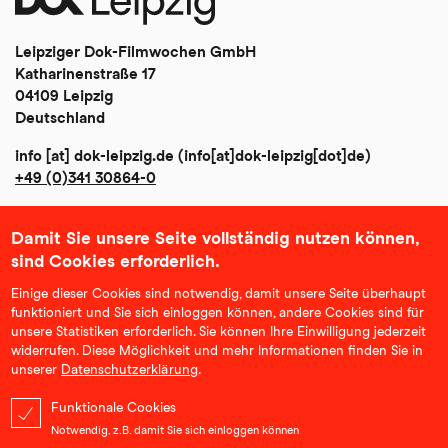
Leipziger Dok-Filmwochen GmbH
Katharinenstraße 17
04109 Leipzig
Deutschland
info
[at]
dok-leipzig
.
de
(info[at]dok-leipzig[dot]de)
+49 (0)341 30864-0
Damit Sie unsere Seite vollständig nutzen können,
Impressum
sind Cookies erforderlich.
Datenschutz
Einige dieser Cookies sind notwendig, damit unsere Seite überhaupt
funktioniert und Sie sich einloggen können, andere Cookies sind für
AGB
unsere Statistiken erforderlich. Sie können Ihre Einwilligung jederzeit
widerrufen. Diese Möglichkeit und mehr Informationen finden Sie in
Community Richtlinien
unserer
Datenschutzerklärung
.
Klimabilanz und Nachhaltigkeit
Funktionale Cookies
Notwendig, z.B. damit Sie sich einloggen können
Erklärung zur Barrierefreiheit