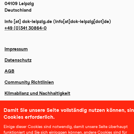
04109 Leipzig
Deutschland
info
[at]
dok-leipzig
.
de
(info[at]dok-leipzig[dot]de)
+49 (0)341 30864-0
Impressum
Datenschutz
AGB
Community Richtlinien
Klimabilanz und Nachhaltigkeit
Erklärung zur Barrierefreiheit
Damit Sie unsere Seite vollständig nutzen können, si
Cookies erforderlich.
Einige dieser Cookies sind notwendig, damit unsere Seite überhaupt
funktioniert und Sie sich einloggen können, andere Cookies sind für