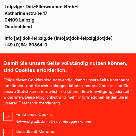
Leipziger Dok-Filmwochen GmbH
Katharinenstraße 17
04109 Leipzig
Deutschland
info
[at]
dok-leipzig
.
de
(info[at]dok-leipzig[dot]de)
+49 (0)341 30864-0
Damit Sie unsere Seite vollständig nutzen können,
Impressum
sind Cookies erforderlich.
Datenschutz
Einige dieser Cookies sind notwendig, damit unsere Seite überhaupt
funktioniert und Sie sich einloggen können, andere Cookies sind für
AGB
unsere Statistiken erforderlich. Sie können Ihre Einwilligung jederzeit
widerrufen. Diese Möglichkeit und mehr Informationen finden Sie in
Community Richtlinien
unserer
Datenschutzerklärung
.
Klimabilanz und Nachhaltigkeit
Funktionale Cookies
Notwendig, z.B. damit Sie sich einloggen können
Erklärung zur Barrierefreiheit
Statistik mit Matomo