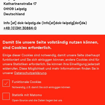
Katharinenstraße 17
04109 Leipzig
Deutschland
info
[at]
dok-leipzig
.
de
(info[at]dok-leipzig[dot]de)
+49 (0)341 30864-0
Damit Sie unsere Seite vollständig nutzen können,
Impressum
sind Cookies erforderlich.
Datenschutz
Einige dieser Cookies sind notwendig, damit unsere Seite überhaupt
funktioniert und Sie sich einloggen können, andere Cookies sind für
AGB
unsere Statistiken erforderlich. Sie können Ihre Einwilligung jederzeit
widerrufen. Diese Möglichkeit und mehr Informationen finden Sie in
Community Richtlinien
unserer
Datenschutzerklärung
.
Klimabilanz und Nachhaltigkeit
Funktionale Cookies
Notwendig, z.B. damit Sie sich einloggen können
Erklärung zur Barrierefreiheit
Statistik mit Matomo
Open-Source und die Daten liegen bei uns